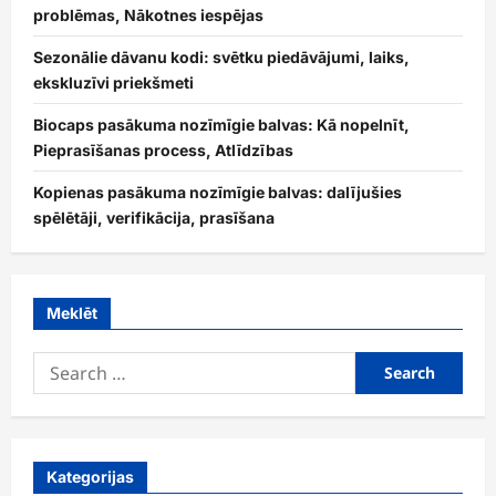
problēmas, Nākotnes iespējas
Sezonālie dāvanu kodi: svētku piedāvājumi, laiks,
ekskluzīvi priekšmeti
Biocaps pasākuma nozīmīgie balvas: Kā nopelnīt,
Pieprasīšanas process, Atlīdzības
Kopienas pasākuma nozīmīgie balvas: dalījušies
spēlētāji, verifikācija, prasīšana
Meklēt
Search
for:
Kategorijas