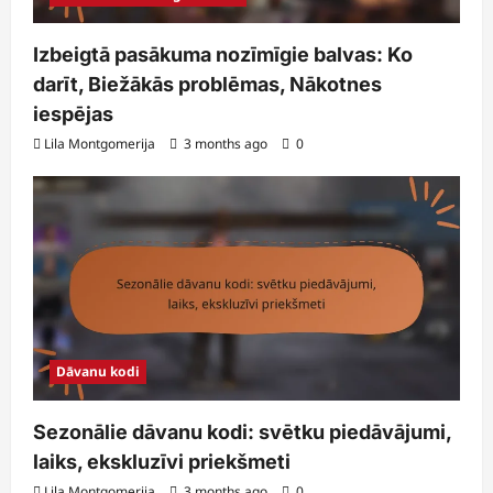
Izbeigtā pasākuma nozīmīgie balvas: Ko
darīt, Biežākās problēmas, Nākotnes
iespējas
Lila Montgomerija
3 months ago
0
Dāvanu kodi
Sezonālie dāvanu kodi: svētku piedāvājumi,
laiks, ekskluzīvi priekšmeti
Lila Montgomerija
3 months ago
0