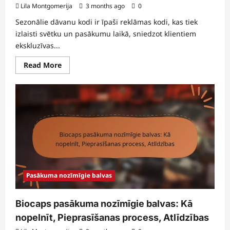
Lila Montgomerija
3 months ago
0
Sezonālie dāvanu kodi ir īpaši reklāmas kodi, kas tiek
izlaisti svētku un pasākumu laikā, sniedzot klientiem
ekskluzīvas...
Read
Read More
more
about
Sezonālie
dāvanu
kodi:
svētku
piedāvājumi,
laiks,
ekskluzīvi
priekšmeti
Pasākuma nozīmīgie balvas
Biocaps pasākuma nozīmīgie balvas: Kā
nopelnīt, Pieprasīšanas process, Atlīdzības