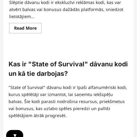
Slēptie dāvanu kodi ir ekskluzīvi reklāmas kodi, kas var
atvērt balvas vai bonusus dažādās platformās, sniedzot
lietotājiem...
Read
Read More
more
about
Slēptie
dāvanu
kodi:
noslēpumi,
kā
atklāt,
Kas ir "State of Survival" dāvanu kodi
kopienas
padomi
un kā tie darbojas?
"State of Survival" dāvanu kodi ir īpaši alfanumēriski kodi,
kurus spēlētāji var izmantot, lai saņemtu iekšspēļu
balvas. Šie kodi parasti nodrošina resursus, priekšmetus
vai bonusus, kas uzlabo spēles pieredzi un palīdz
spēlētājiem ātrāk progresēt.
▾