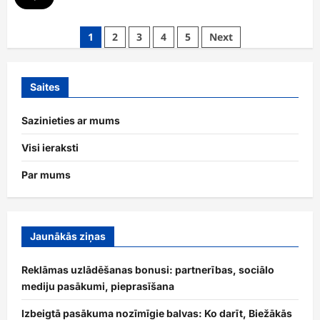
Posts
1
2
3
4
5
Next
pagination
Saites
Sazinieties ar mums
Visi ieraksti
Par mums
Jaunākās ziņas
Reklāmas uzlādēšanas bonusi: partnerības, sociālo
mediju pasākumi, pieprasīšana
Izbeigtā pasākuma nozīmīgie balvas: Ko darīt, Biežākās