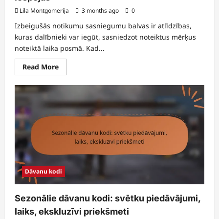
Lila Montgomerija
3 months ago
0
Izbeigušās notikumu sasniegumu balvas ir atlīdzības,
kuras dalībnieki var iegūt, sasniedzot noteiktus mērķus
noteiktā laika posmā. Kad...
Read
Read More
more
about
Izbeigtā
pasākuma
nozīmīgie
balvas:
Ko
darīt,
Biežākās
problēmas,
Nākotnes
iespējas
Dāvanu kodi
Sezonālie dāvanu kodi: svētku piedāvājumi,
laiks, ekskluzīvi priekšmeti