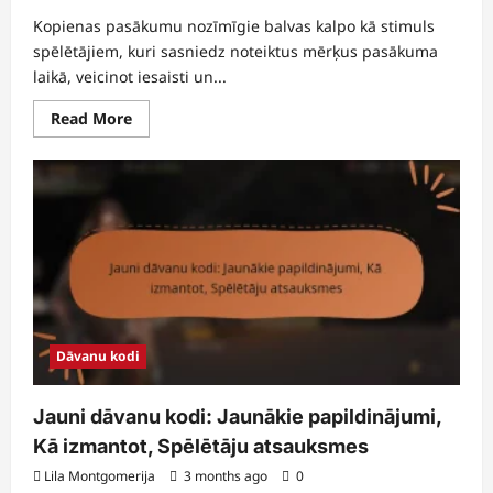
Kopienas pasākumu nozīmīgie balvas kalpo kā stimuls
spēlētājiem, kuri sasniedz noteiktus mērķus pasākuma
laikā, veicinot iesaisti un...
Read
Read More
more
about
Kopienas
pasākuma
nozīmīgie
balvas:
dalījušies
spēlētāji,
verifikācija,
prasīšana
Dāvanu kodi
Jauni dāvanu kodi: Jaunākie papildinājumi,
Kā izmantot, Spēlētāju atsauksmes
Lila Montgomerija
3 months ago
0