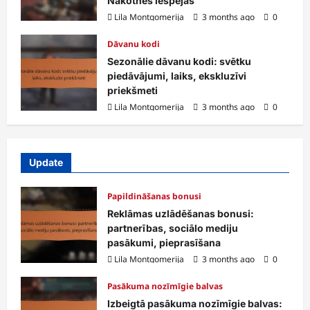
Nākotnes iespējas
Lila Montgomerija
3 months ago
0
Dāvanu kodi
Sezonālie dāvanu kodi: svētku
piedāvājumi, laiks, ekskluzīvi
priekšmeti
Lila Montgomerija
3 months ago
0
Update
Papildināšanas bonusi
Reklāmas uzlādēšanas bonusi:
partnerības, sociālo mediju
pasākumi, pieprasīšana
Lila Montgomerija
3 months ago
0
Pasākuma nozīmīgie balvas
Izbeigtā pasākuma nozīmīgie balvas: