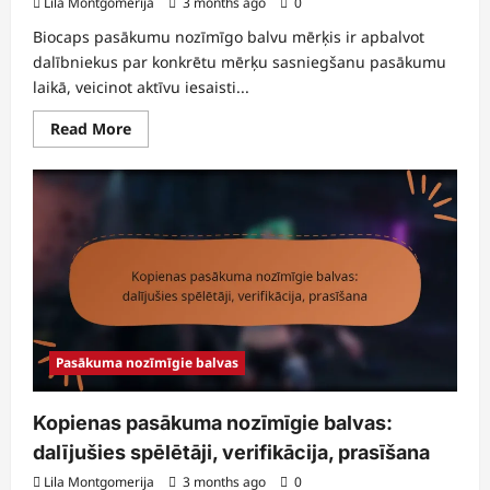
Lila Montgomerija
3 months ago
0
Biocaps pasākumu nozīmīgo balvu mērķis ir apbalvot
dalībniekus par konkrētu mērķu sasniegšanu pasākumu
laikā, veicinot aktīvu iesaisti...
Read
Read More
more
about
Biocaps
pasākuma
nozīmīgie
balvas:
Kā
nopelnīt,
Pieprasīšanas
process,
Atlīdzības
Pasākuma nozīmīgie balvas
Kopienas pasākuma nozīmīgie balvas:
dalījušies spēlētāji, verifikācija, prasīšana
Lila Montgomerija
3 months ago
0