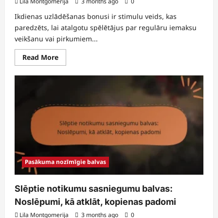
Lila Montgomerija
3 months ago
0
Ikdienas uzlādēšanas bonusi ir stimulu veids, kas
paredzēts, lai atalgotu spēlētājus par regulāru iemaksu
veikšanu vai pirkumiem...
Read
Read More
more
about
Ikdienas
uzlādēšanas
bonusi:
biežums,
pieprasīšanas
process,
kopienas
atsauksmes
Pasākuma nozīmīgie balvas
Slēptie notikumu sasniegumu balvas:
Noslēpumi, kā atklāt, kopienas padomi
Lila Montgomerija
3 months ago
0