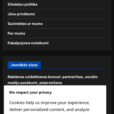
Sīkdatņu politika
Jūsu privātums
Sazinieties ar mums
Par mums
Pakalpojuma noteikumi
Jaunākās ziņas
Reklāmas uzlādēšanas bonusi: partnerības, sociālo
mediju pasākumi, pieprasīšana
We respect your privacy
Izbeigtā pasākuma nozīmīgie balvas: Ko darīt, Biežākās
problēmas, Nākotnes iespējas
Cookies help us improve your experience,
Sezonālie dāvanu kodi: svētku piedāvājumi, laiks,
deliver personalized content, and analyze
ekskluzīvi priekšmeti