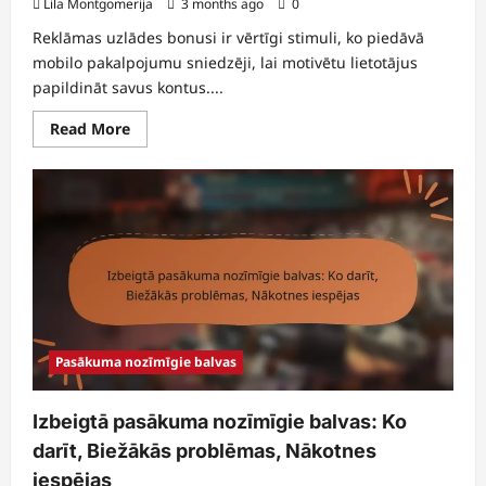
Lila Montgomerija
3 months ago
0
Reklāmas uzlādes bonusi ir vērtīgi stimuli, ko piedāvā
mobilo pakalpojumu sniedzēji, lai motivētu lietotājus
papildināt savus kontus....
Read
Read More
more
about
Reklāmas
uzlādēšanas
bonusi:
partnerības,
sociālo
mediju
pasākumi,
pieprasīšana
Pasākuma nozīmīgie balvas
Izbeigtā pasākuma nozīmīgie balvas: Ko
darīt, Biežākās problēmas, Nākotnes
iespējas