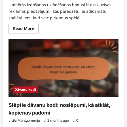
Limitētās izdošanas uzlādēšanas bonusi ir ekskluzīvas
reklāmas piedāvājumi, kas paredzēti, lai atlīdzinātu
spēlētājiem, kuri veic pirkumus spēlē...
Read
Read More
more
about
Ierobežota
izdevuma
uzlādēšanas
bonusi:
Īpaši
pasākumi,
Unikālas
balvas,
Prasīšana
Dāvanu kodi
Slēptie dāvanu kodi: noslēpumi, kā atklāt,
kopienas padomi
Lila Montgomerija
3 months ago
0