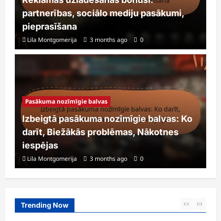
partnerības, sociālo mediju pasākumi,
pieprasīšana
Lila Montgomerija
3 months ago
0
Pasākuma nozīmīgie balvas
Izbeigtā pasākuma nozīmīgie balvas: Ko
darīt, Biežākās problēmas, Nākotnes
iespējas
Lila Montgomerija
3 months ago
0
Trending Now