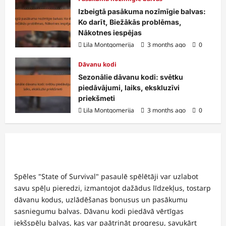
Izbeigtā pasākuma nozīmīgie balvas:
Ko darīt, Biežākās problēmas,
Nākotnes iespējas
Lila Montgomerija
3 months ago
0
Dāvanu kodi
Sezonālie dāvanu kodi: svētku
piedāvājumi, laiks, ekskluzīvi
priekšmeti
Lila Montgomerija
3 months ago
0
Spēles "State of Survival" pasaulē spēlētāji var uzlabot
savu spēļu pieredzi, izmantojot dažādus līdzekļus, tostarp
dāvanu kodus, uzlādēšanas bonusus un pasākumu
sasniegumu balvas. Dāvanu kodi piedāvā vērtīgas
iekšspēļu balvas, kas var paātrināt progresu, savukārt