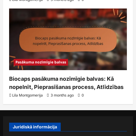
Pasākuma nozīmīgie balvas
Biocaps pasākuma nozīmīgie balvas: Kā
nopelnīt, Pieprasīšanas process, Atlīdzības
Lila Montgomerija
3 months ago
0
Juridiskā informācija