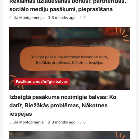
Reklāmas uzlādēšanas bonusi: partnerības,
sociālo mediju pasākumi, pieprasīšana
Lila Montgomerija
3 months ago
0
Pasākuma nozīmīgie balvas
Izbeigtā pasākuma nozīmīgie balvas: Ko
darīt, Biežākās problēmas, Nākotnes
iespējas
Lila Montgomerija
3 months ago
0