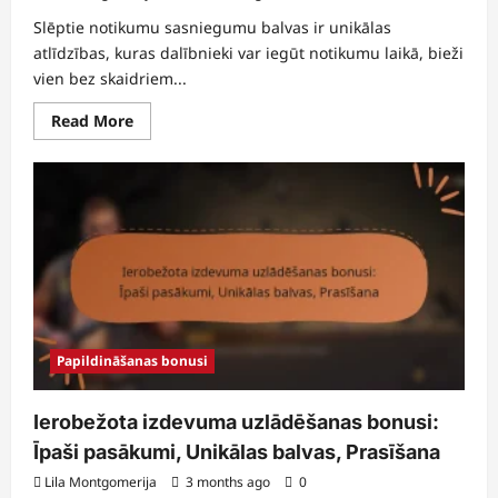
Slēptie notikumu sasniegumu balvas ir unikālas
atlīdzības, kuras dalībnieki var iegūt notikumu laikā, bieži
vien bez skaidriem...
Read
Read More
more
about
Slēptie
notikumu
sasniegumu
balvas:
Noslēpumi,
kā
atklāt,
kopienas
padomi
Papildināšanas bonusi
Ierobežota izdevuma uzlādēšanas bonusi:
Īpaši pasākumi, Unikālas balvas, Prasīšana
Lila Montgomerija
3 months ago
0