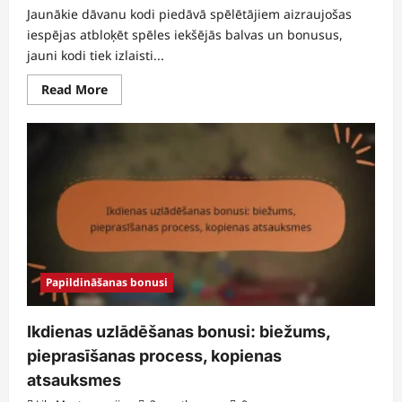
Jaunākie dāvanu kodi piedāvā spēlētājiem aizraujošas
iespējas atbloķēt spēles iekšējās balvas un bonusus,
jauni kodi tiek izlaisti...
Read
Read More
more
about
Jauni
dāvanu
kodi:
Jaunākie
papildinājumi,
Kā
izmantot,
Spēlētāju
atsauksmes
Papildināšanas bonusi
Ikdienas uzlādēšanas bonusi: biežums,
pieprasīšanas process, kopienas
atsauksmes