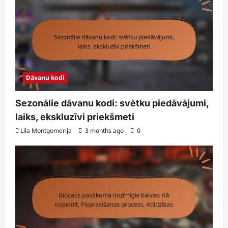
Dāvanu kodi
Sezonālie dāvanu kodi: svētku piedāvājumi,
laiks, ekskluzīvi priekšmeti
Lila Montgomerija
3 months ago
0