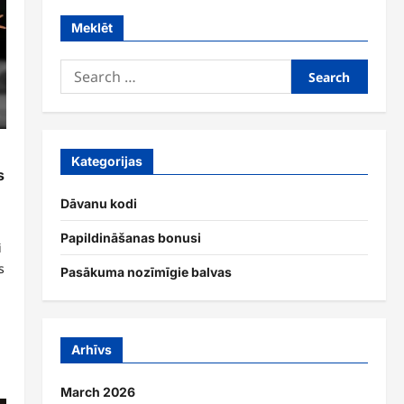
Meklēt
Search
for:
Kategorijas
s
Dāvanu kodi
Papildināšanas bonusi
i
s
Pasākuma nozīmīgie balvas
Arhīvs
March 2026