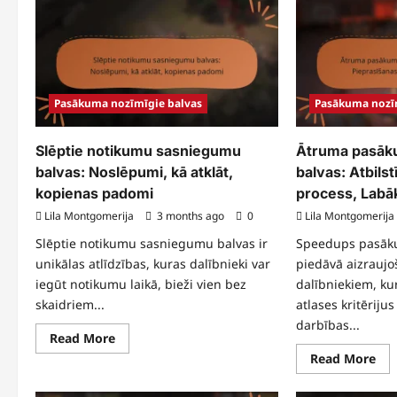
Izbeigtā
Bio
pasākuma
pa
nozīmīgie
noz
balvas:
bal
Ko
Kā
darīt,
nop
Biežākās
Pie
problēmas,
pro
Nākotnes
Atl
Pasākuma nozīmīgie balvas
Pasākuma nozī
iespējas
Slēptie notikumu sasniegumu
Ātruma pasāk
balvas: Noslēpumi, kā atklāt,
balvas: Atbils
kopienas padomi
process, Labā
Lila Montgomerija
3 months ago
0
Lila Montgomerija
Slēptie notikumu sasniegumu balvas ir
Speedups pasāk
unikālas atlīdzības, kuras dalībnieki var
piedāvā aizraujo
iegūt notikumu laikā, bieži vien bez
dalībniekiem, kur
skaidriem...
atlases kritēriju
darbības...
Read
Read More
more
Re
Read More
about
mo
Slēptie
abo
notikumu
Āt