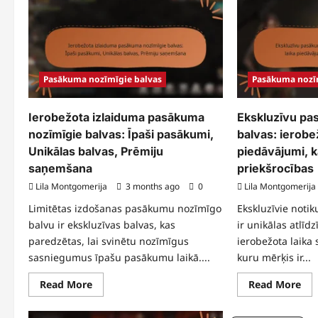
sasniegumu
pa
balvas:
noz
Noslēpumi,
bal
kā
Atb
atklāt,
Pie
kopienas
pro
padomi
Lab
pra
Pasākuma nozīmīgie balvas
Pasākuma nozī
Ierobežota izlaiduma pasākuma
Ekskluzīvu pa
nozīmīgie balvas: Īpaši pasākumi,
balvas: ierobe
Unikālas balvas, Prēmiju
piedāvājumi, k
saņemšana
priekšrocības
Lila Montgomerija
3 months ago
0
Lila Montgomerija
Limitētas izdošanas pasākumu nozīmīgo
Ekskluzīvie not
balvu ir ekskluzīvas balvas, kas
ir unikālas atlīd
paredzētas, lai svinētu nozīmīgus
ierobežota laika 
sasniegumus īpašu pasākumu laikā....
kuru mērķis ir...
Read
Re
Read More
Read More
more
mo
about
abo
Ierobežota
Eks