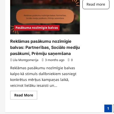
izlaiduma
pa
Read more
pasākuma
noz
nozīmīgie
bal
balvas:
ier
Īpaši
lai
pasākumi,
pie
Unikālas
kā
balvas,
pie
Pasākuma nozīmīgie balvas
Prēmiju
pri
saņemšana
Reklāmas pasākumu nozīmīgie
balvas: Partnerības, Sociālo mediju
pasākumi, Prēmiju saņemšana
Lila Montgomerija
3 months ago
0
Reklāmas pasākumu nozīmīgie balvas
kalpo kā stimuls dalībniekiem sasniegt
konkrētus mērķus kampaņas laikā,
veicinot lielāku iesaisti un...
Read
Read More
more
about
Reklāmas
Posts
1
pasākumu
nozīmīgie