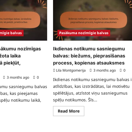
bonusi:
sākuma
Regulāri
īmīgie
atjauninājumi,
vas:
Kā
ilstība,
piekļūt,
prasīšanas
Kopienas
cess,
ieskati
ākās
kses
mīgie balvas
Pasākuma nozīmīgie balvas
sākumu nozīmīgas
Ikdienas notikumu sasniegumu
žota laika
balvas: biežums, pieprasīšanas
ā piekļūt,
process, kopienas atsauksmes
Lila Montgomerija
3 months ago
0
3 months ago
0
Ikdienas notikumu sasniegumu balvas i
atlīdzības, kas izstrādātas, lai motivētu
ikumu sasniegumu balvas
spēlētājus, atzīstot viņu sasniegumus
zības, kas pieejamas
spēļu notikumos. Šīs...
spēļu notikumu laikā,
Read
Read More
more
ad
about
re
Ikdienas
ut
notikumu
kluzīvu
sasniegumu