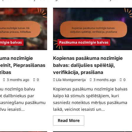
mīgie balvas
Pasākuma nozīmīgie balvas
uma nozīmīgie
Kopienas pasākuma nozīmīgie
elnīt, Pieprasīšanas
balvas: dalījušies spēlētāji,
zības
verifikācija, prasīšana
3 months ago
0
Lila Montgomerija
3 months ago
0
u nozīmīgo balvu
Kopienas pasākumu nozīmīgie balvas
ot dalībniekus par
kalpo kā stimuls spēlētājiem, kuri
 sasniegšanu pasākumu
sasniedz noteiktus mērķus pasākuma
īvu iesaisti...
laikā, veicinot iesaisti un...
ad
Read
Read More
re
more
ut
about