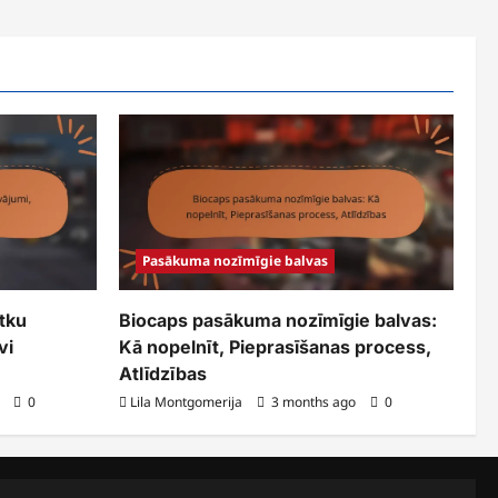
Pasākuma nozīmīgie balvas
tku
Biocaps pasākuma nozīmīgie balvas:
vi
Kā nopelnīt, Pieprasīšanas process,
Atlīdzības
o
0
Lila Montgomerija
3 months ago
0