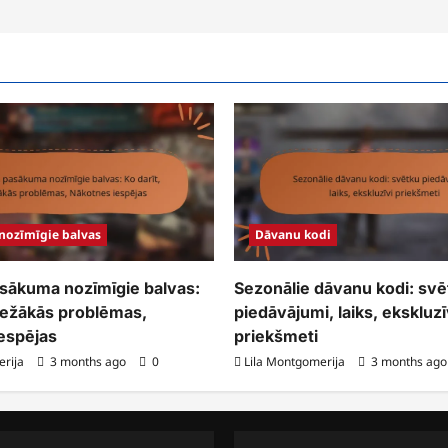
nozīmīgie balvas
Dāvanu kodi
asākuma nozīmīgie balvas:
Sezonālie dāvanu kodi: svē
Biežākās problēmas,
piedāvājumi, laiks, ekskluzī
espējas
priekšmeti
erija
3 months ago
0
Lila Montgomerija
3 months ag