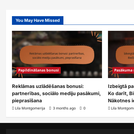
pagination
balvas:
Partnerības,
Sociālo
mediju
pasākumi,
You May Have Missed
Prēmiju
saņemšana
Papildināšanas bonusi
Pasākuma 
Reklāmas uzlādēšanas bonusi:
Izbeigtā p
partnerības, sociālo mediju pasākumi,
Ko darīt, 
pieprasīšana
Nākotnes i
Lila Montgomerija
3 months ago
0
Lila Montgom