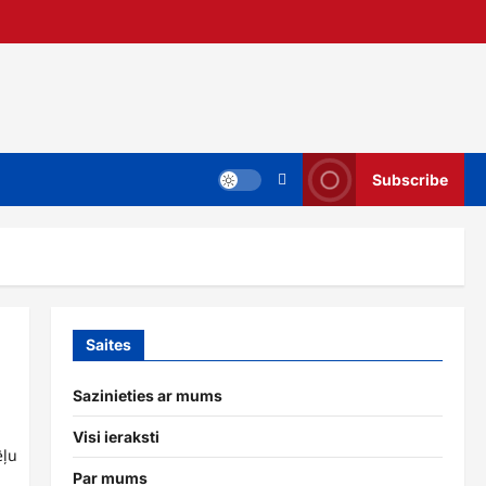
Subscribe
Saites
Sazinieties ar mums
Visi ieraksti
ēļu
Par mums