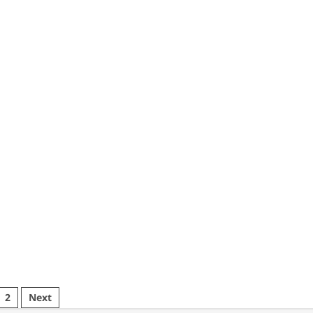
sākumu
balvas:
īmīgas
biežums,
vas:
pieprasīšanas
obežota
process,
ka
kopienas
dāvājumi,
atsauksmes
kļūt,
ekšrocības
2
Next