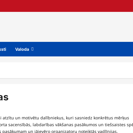
ksti
Valoda
as
ai atzītu un motivētu dalībniekus, kuri sasniedz konkrētus mērķus
sporta sacensībās, labdarības vākšanas pasākumos un tiešsaistes sp
jas pasākumam un jāievēro organizatoru noteiktās vadlīnijas.