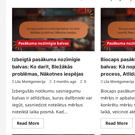
Pasākuma nozīmīgie balvas
Pasākuma nozī
Izbeigtā pasākuma nozīmīgie
Biocaps pasāk
balvas: Ko darīt, Biežākās
balvas: Kā nop
problēmas, Nākotnes iespējas
process, Atlīd
Lila Montgomerija
3 months ago
0
Lila Montgomerija
Izbeigušās notikumu sasniegumu
Biocaps pasākum
balvas ir atlīdzības, kuras dalībnieki var
mērķis ir apbalv
iegūt, sasniedzot noteiktus mērķus
konkrētu mērķu
noteiktā laika posmā. Kad...
laikā, veicinot akt
Read
Re
Read More
Read More
more
mo
about
abo