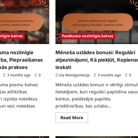
caps
Kopienas
sākuma
pasākuma
īmīgie
nozīmīgie
vas:
balvas:
dalījušies
elnīt,
spēlētāji,
prasīšanas
verifikācija,
cess,
prasīšana
īdzības
mīgie balvas
Pasākuma nozīmīgie balvas
uma nozīmīgie
Mēneša uzlādes bonusi: Regulāri
tība, Pieprasīšanas
atjauninājumi, Kā piekļūt, Kopiena
kās prakses
ieskati
3 months ago
0
Lila Montgomerija
3 months ago
0
uma posmu balvas
Mēneša uzlādes bonusi ir vērtīgi stimul
šas atlīdzības
lietotājiem, kuri regulāri papildina savu
i izpilda noteiktus
kontus, piedāvājot papildu
s un veic noteiktas
priekšrocības, kas uzlabo...
Read
Read More
more
ad
about
re
Mēneša
ut
uzlādes
ruma