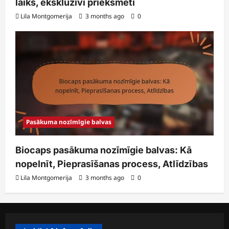
laiks, ekskluzīvi priekšmeti
Lila Montgomerija
3 months ago
0
Pasākuma nozīmīgie balvas
Biocaps pasākuma nozīmīgie balvas: Kā
nopelnīt, Pieprasīšanas process, Atlīdzības
Lila Montgomerija
3 months ago
0