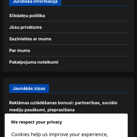
Juridiskā informācija
Sīkdatņu politika
Jūsu privātums
Sazinieties ar mums
Par mums
Pakalpojuma noteikumi
Jaunākās ziņas
Reklāmas uzlādēšanas bonusi: partnerības, sociālo
mediju pasākumi, pieprasīšana
Izbeigtā pasākuma nozīmīgie balvas: Ko darīt, Biežākās
We respect your privacy
problēmas, Nākotnes iespējas
Cookies help us improve your experience,