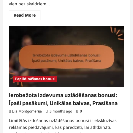
vien bez skaidriem...
Read
Read More
more
about
Slēptie
notikumu
sasniegumu
balvas:
Noslēpumi,
kā
atklāt,
kopienas
padomi
Papildināšanas bonusi
Ierobežota izdevuma uzlādēšanas bonusi:
Īpaši pasākumi, Unikālas balvas, Prasīšana
Lila Montgomerija
3 months ago
0
Limitētās izdošanas uzlādēšanas bonusi ir ekskluzīvas
reklāmas piedāvājumi, kas paredzēti, lai atlīdzinātu