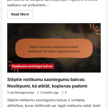
veikšanu vai pirkumiem...
Read
Read More
more
about
Ikdienas
uzlādēšanas
bonusi:
biežums,
pieprasīšanas
process,
kopienas
atsauksmes
Pasākuma nozīmīgie balvas
Slēptie notikumu sasniegumu balvas:
Noslēpumi, kā atklāt, kopienas padomi
Lila Montgomerija
3 months ago
0
Slēptie notikumu sasniegumu balvas ir unikālas
atlīdzības, kuras dalībnieki var iegūt notikumu laikā, bieži