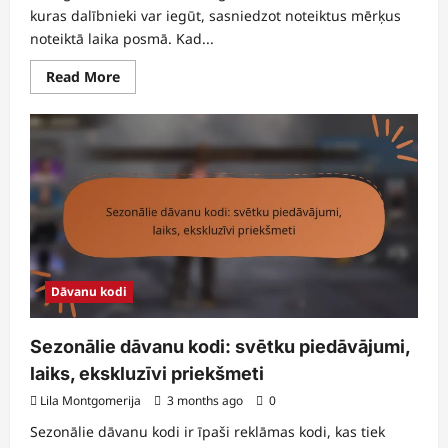
kuras dalībnieki var iegūt, sasniedzot noteiktus mērķus
noteiktā laika posmā. Kad...
Read
Read More
more
about
Izbeigtā
pasākuma
nozīmīgie
balvas:
Ko
darīt,
Biežākās
problēmas,
Nākotnes
iespējas
Dāvanu kodi
Sezonālie dāvanu kodi: svētku piedāvājumi,
laiks, ekskluzīvi priekšmeti
Lila Montgomerija
3 months ago
0
Sezonālie dāvanu kodi ir īpaši reklāmas kodi, kas tiek