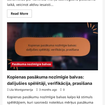
laikā, veicinot aktīvu iesaisti...
Read
Read More
more
about
Biocaps
pasākuma
nozīmīgie
balvas:
Kā
nopelnīt,
Pieprasīšanas
process,
Atlīdzības
Pasākuma nozīmīgie balvas
Kopienas pasākuma nozīmīgie balvas:
dalījušies spēlētāji, verifikācija, prasīšana
Lila Montgomerija
3 months ago
0
Kopienas pasākumu nozīmīgie balvas kalpo kā stimuls
spēlētājiem, kuri sasniedz noteiktus mērķus pasākuma