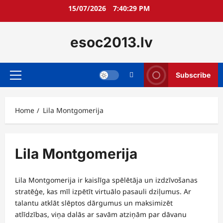
Skip
15/07/2026
7:40:30 PM
to
content
esoc2013.lv
Subscribe
Primary
Menu
Home
Lila Montgomerija
Lila Montgomerija
Lila Montgomerija ir kaislīga spēlētāja un izdzīvošanas
stratēģe, kas mīl izpētīt virtuālo pasauli dziļumus. Ar
talantu atklāt slēptos dārgumus un maksimizēt
atlīdzības, viņa dalās ar savām atziņām par dāvanu