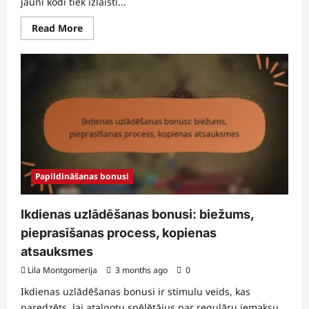
jauni kodi tiek izlaisti...
Read
Read More
more
about
Jauni
dāvanu
kodi:
Jaunākie
papildinājumi,
Kā
izmantot,
Spēlētāju
atsauksmes
Papildināšanas bonusi
Ikdienas uzlādēšanas bonusi: biežums,
pieprasīšanas process, kopienas
atsauksmes
Lila Montgomerija
3 months ago
0
Ikdienas uzlādēšanas bonusi ir stimulu veids, kas
paredzēts, lai atalgotu spēlētājus par regulāru iemaksu