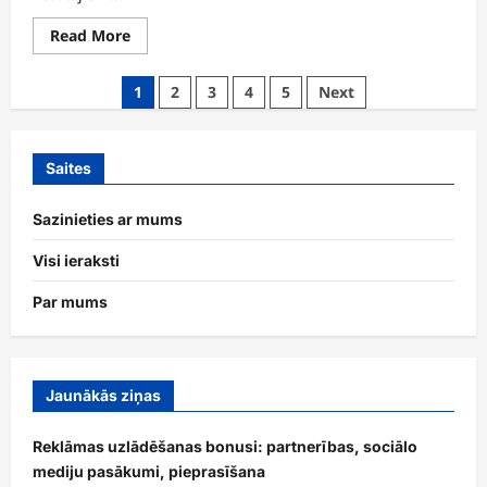
Read
Read More
more
about
Slēptie
Posts
1
2
3
4
5
Next
dāvanu
kodi:
pagination
noslēpumi,
kā
atklāt,
Saites
kopienas
padomi
Sazinieties ar mums
Visi ieraksti
Par mums
Jaunākās ziņas
Reklāmas uzlādēšanas bonusi: partnerības, sociālo
mediju pasākumi, pieprasīšana