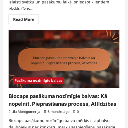
izlaisti svētku un pasākumu laikā, sniedzot klientiem
ekskluzīvas...
Read
Read More
more
about
Sezonālie
dāvanu
kodi:
svētku
piedāvājumi,
laiks,
ekskluzīvi
priekšmeti
Pasākuma nozīmīgie balvas
Biocaps pasākuma nozīmīgie balvas: Kā
nopelnīt, Pieprasīšanas process, Atlīdzības
Lila Montgomerija
3 months ago
0
Biocaps pasākumu nozīmīgo balvu mērķis ir apbalvot
dalībniekus par konkrētu mērķu sasniegšanu pasākumu