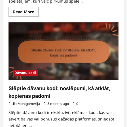
spēlētājiem, kuri veic pirkumus spēlē...
Read
Read More
more
about
Ierobežota
izdevuma
uzlādēšanas
bonusi:
Īpaši
pasākumi,
Unikālas
balvas,
Prasīšana
Dāvanu kodi
Slēptie dāvanu kodi: noslēpumi, kā atklāt,
kopienas padomi
Lila Montgomerija
3 months ago
0
Slēptie dāvanu kodi ir ekskluzīvi reklāmas kodi, kas var
atvērt balvas vai bonusus dažādās platformās, sniedzot
lietotājiem...