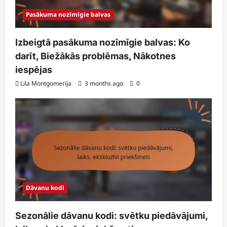
Pasākuma nozīmīgie balvas
Izbeigtā pasākuma nozīmīgie balvas: Ko
darīt, Biežākās problēmas, Nākotnes
iespējas
Lila Montgomerija
3 months ago
0
Dāvanu kodi
Sezonālie dāvanu kodi: svētku piedāvājumi,