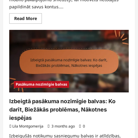
papildināt savus kontus....
Read
Read More
more
about
Reklāmas
uzlādēšanas
bonusi:
partnerības,
sociālo
mediju
pasākumi,
pieprasīšana
Pasākuma nozīmīgie balvas
Izbeigtā pasākuma nozīmīgie balvas: Ko
darīt, Biežākās problēmas, Nākotnes
iespējas
Lila Montgomerija
3 months ago
0
Izbeigušās notikumu sasniegumu balvas ir atlīdzības,