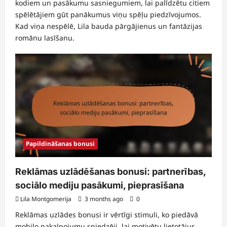
kodiem un pasākumu sasniegumiem, lai palīdzētu citiem
spēlētājiem gūt panākumus viņu spēļu piedzīvojumos.
Kad viņa nespēlē, Lila bauda pārgājienus un fantāzijas
romānu lasīšanu.
Papildināšanas bonusi
Reklāmas uzlādēšanas bonusi: partnerības,
sociālo mediju pasākumi, pieprasīšana
Lila Montgomerija
3 months ago
0
Reklāmas uzlādes bonusi ir vērtīgi stimuli, ko piedāvā
mobilo pakalpojumu sniedzēji, lai motivētu lietotājus