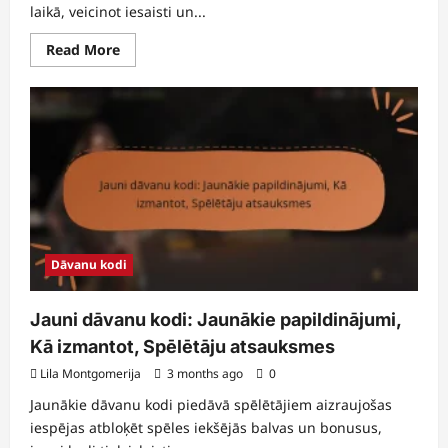
laikā, veicinot iesaisti un...
Read
Read More
more
about
Kopienas
pasākuma
nozīmīgie
balvas:
dalījušies
spēlētāji,
verifikācija,
prasīšana
Dāvanu kodi
Jauni dāvanu kodi: Jaunākie papildinājumi,
Kā izmantot, Spēlētāju atsauksmes
Lila Montgomerija
3 months ago
0
Jaunākie dāvanu kodi piedāvā spēlētājiem aizraujošas
iespējas atbloķēt spēles iekšējās balvas un bonusus,