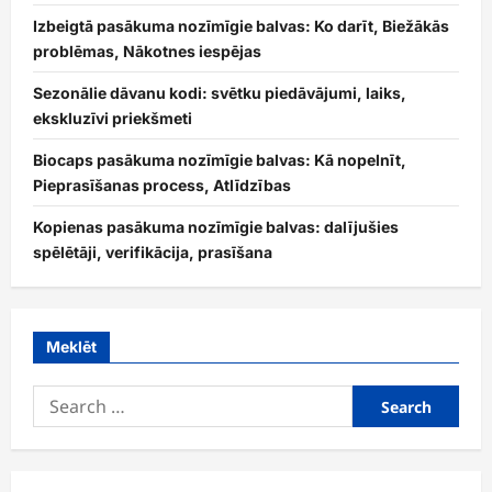
Izbeigtā pasākuma nozīmīgie balvas: Ko darīt, Biežākās
problēmas, Nākotnes iespējas
Sezonālie dāvanu kodi: svētku piedāvājumi, laiks,
ekskluzīvi priekšmeti
Biocaps pasākuma nozīmīgie balvas: Kā nopelnīt,
Pieprasīšanas process, Atlīdzības
Kopienas pasākuma nozīmīgie balvas: dalījušies
spēlētāji, verifikācija, prasīšana
Meklēt
Search
for: