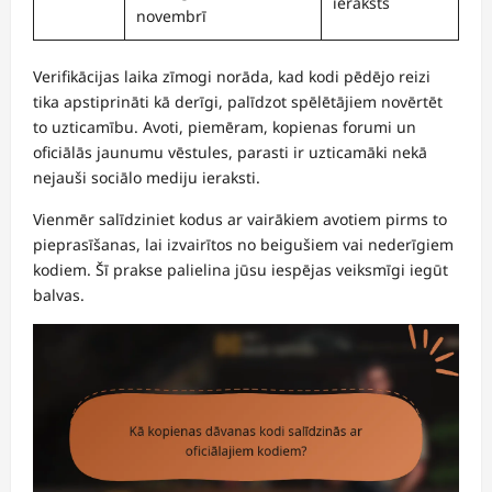
ieraksts
novembrī
Verifikācijas laika zīmogi norāda, kad kodi pēdējo reizi
tika apstiprināti kā derīgi, palīdzot spēlētājiem novērtēt
to uzticamību. Avoti, piemēram, kopienas forumi un
oficiālās jaunumu vēstules, parasti ir uzticamāki nekā
nejauši sociālo mediju ieraksti.
Vienmēr salīdziniet kodus ar vairākiem avotiem pirms to
pieprasīšanas, lai izvairītos no beigušiem vai nederīgiem
kodiem. Šī prakse palielina jūsu iespējas veiksmīgi iegūt
balvas.