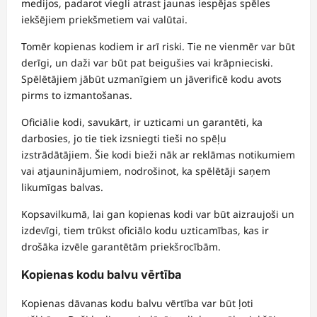
medijos, padarot viegli atrast jaunas iespējas spēles
iekšējiem priekšmetiem vai valūtai.
Tomēr kopienas kodiem ir arī riski. Tie ne vienmēr var būt
derīgi, un daži var būt pat beigušies vai krāpnieciski.
Spēlētājiem jābūt uzmanīgiem un jāverificē kodu avots
pirms to izmantošanas.
Oficiālie kodi, savukārt, ir uzticami un garantēti, ka
darbosies, jo tie tiek izsniegti tieši no spēļu
izstrādātājiem. Šie kodi bieži nāk ar reklāmas notikumiem
vai atjauninājumiem, nodrošinot, ka spēlētāji saņem
likumīgas balvas.
Kopsavilkumā, lai gan kopienas kodi var būt aizraujoši un
izdevīgi, tiem trūkst oficiālo kodu uzticamības, kas ir
drošāka izvēle garantētām priekšrocībām.
Kopienas kodu balvu vērtība
Kopienas dāvanas kodu balvu vērtība var būt ļoti