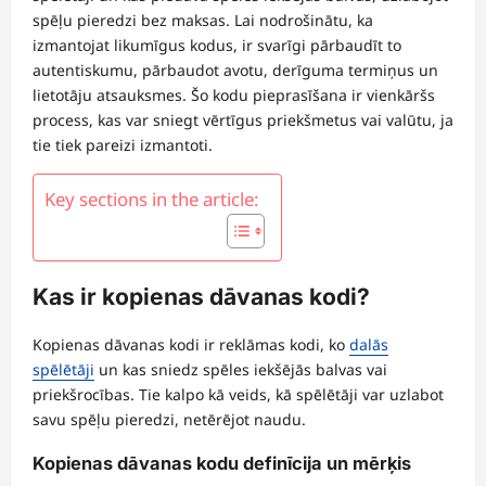
spēļu pieredzi bez maksas. Lai nodrošinātu, ka
izmantojat likumīgus kodus, ir svarīgi pārbaudīt to
autentiskumu, pārbaudot avotu, derīguma termiņus un
lietotāju atsauksmes. Šo kodu pieprasīšana ir vienkāršs
process, kas var sniegt vērtīgus priekšmetus vai valūtu, ja
tie tiek pareizi izmantoti.
Key sections in the article:
Kas ir kopienas dāvanas kodi?
Kopienas dāvanas kodi ir reklāmas kodi, ko
dalās
spēlētāji
un kas sniedz spēles iekšējās balvas vai
priekšrocības. Tie kalpo kā veids, kā spēlētāji var uzlabot
savu spēļu pieredzi, netērējot naudu.
Kopienas dāvanas kodu definīcija un mērķis