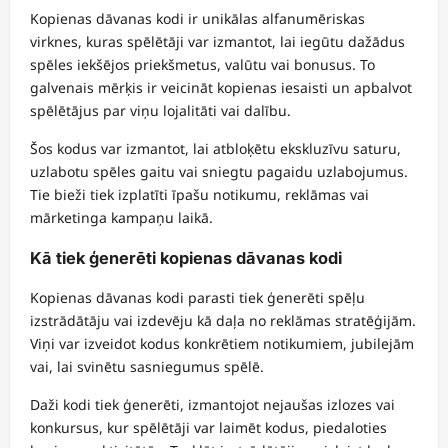
Kopienas dāvanas kodi ir unikālas alfanumēriskas
virknes, kuras spēlētāji var izmantot, lai iegūtu dažādus
spēles iekšējos priekšmetus, valūtu vai bonusus. To
galvenais mērķis ir veicināt kopienas iesaisti un apbalvot
spēlētājus par viņu lojalitāti vai dalību.
Šos kodus var izmantot, lai atbloķētu ekskluzīvu saturu,
uzlabotu spēles gaitu vai sniegtu pagaidu uzlabojumus.
Tie bieži tiek izplatīti īpašu notikumu, reklāmas vai
mārketinga kampaņu laikā.
Kā tiek ģenerēti kopienas dāvanas kodi
Kopienas dāvanas kodi parasti tiek ģenerēti spēļu
izstrādātāju vai izdevēju kā daļa no reklāmas stratēģijām.
Viņi var izveidot kodus konkrētiem notikumiem, jubilejām
vai, lai svinētu sasniegumus spēlē.
Daži kodi tiek ģenerēti, izmantojot nejaušas izlozes vai
konkursus, kur spēlētāji var laimēt kodus, piedaloties