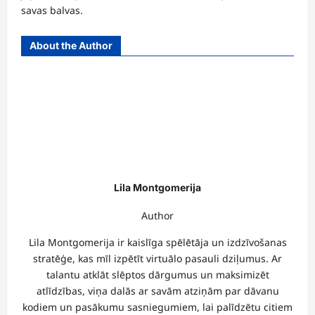
savas balvas.
About the Author
Lila Montgomerija
Author
Lila Montgomerija ir kaislīga spēlētāja un izdzīvošanas
stratēģe, kas mīl izpētīt virtuālo pasauli dziļumus. Ar
talantu atklāt slēptos dārgumus un maksimizēt
atlīdzības, viņa dalās ar savām atziņām par dāvanu
kodiem un pasākumu sasniegumiem, lai palīdzētu citiem