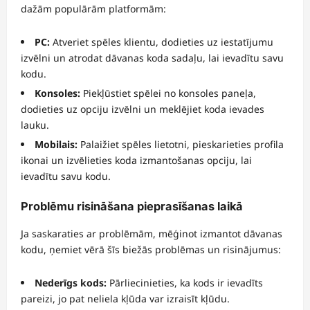
dažām populārām platformām:
PC:
Atveriet spēles klientu, dodieties uz iestatījumu
izvēlni un atrodat dāvanas koda sadaļu, lai ievadītu savu
kodu.
Konsoles:
Piekļūstiet spēlei no konsoles paneļa,
dodieties uz opciju izvēlni un meklējiet koda ievades
lauku.
Mobilais:
Palaižiet spēles lietotni, pieskarieties profila
ikonai un izvēlieties koda izmantošanas opciju, lai
ievadītu savu kodu.
Problēmu risināšana pieprasīšanas laikā
Ja saskaraties ar problēmām, mēģinot izmantot dāvanas
kodu, ņemiet vērā šīs biežās problēmas un risinājumus:
Nederīgs kods:
Pārliecinieties, ka kods ir ievadīts
pareizi, jo pat neliela kļūda var izraisīt kļūdu.