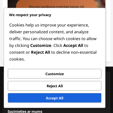
We respect your privacy
Cookies help us improve your experience,
Pasākuma nozīmīgie balvas
deliver personalized content, and analyze
traffic. You can choose which cookies to allow
Biocaps pasākuma nozīmīgie balvas: Kā
by clicking
Customize
. Click
Accept All
to
nopelnīt, Pieprasīšanas process, Atlīdzības
consent or
Reject All
to decline non-essential
Lila Montgomerija
3 months ago
0
cookies.
Customize
Juridiskā informācija
Reject All
Sīkdatņu politika
Accept All
Jūsu privātums
Sazinieties ar mums