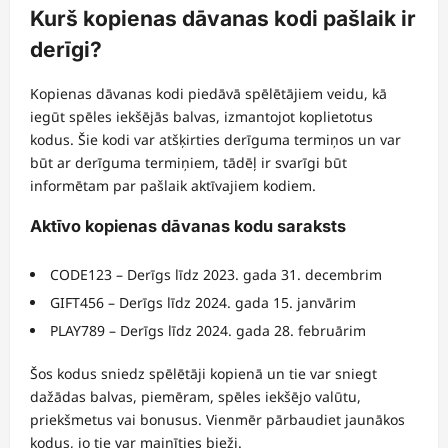
Kurš kopienas dāvanas kodi pašlaik ir
derīgi?
Kopienas dāvanas kodi piedāvā spēlētājiem veidu, kā
iegūt spēles iekšējās balvas, izmantojot koplietotus
kodus. Šie kodi var atšķirties derīguma termiņos un var
būt ar derīguma termiņiem, tādēļ ir svarīgi būt
informētam par pašlaik aktīvajiem kodiem.
Aktīvo kopienas dāvanas kodu saraksts
CODE123 – Derīgs līdz 2023. gada 31. decembrim
GIFT456 – Derīgs līdz 2024. gada 15. janvārim
PLAY789 – Derīgs līdz 2024. gada 28. februārim
Šos kodus sniedz spēlētāji kopienā un tie var sniegt
dažādas balvas, piemēram, spēles iekšējo valūtu,
priekšmetus vai bonusus. Vienmēr pārbaudiet jaunākos
kodus, jo tie var mainīties bieži.