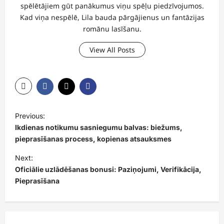
spēlētājiem gūt panākumus viņu spēļu piedzīvojumos.
Kad viņa nespēlē, Lila bauda pārgājienus un fantāzijas
romānu lasīšanu.
View All Posts
P
Previous:
o
Ikdienas notikumu sasniegumu balvas: biežums,
s
pieprasīšanas process, kopienas atsauksmes
t
Next:
Oficiālie uzlādēšanas bonusi: Paziņojumi, Verifikācija,
n
Pieprasīšana
a
v
i