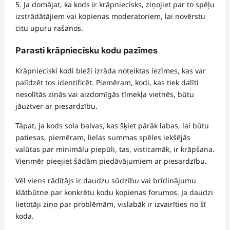
Ja domājat, ka kods ir krāpniecisks, ziņojiet par to spēļu
izstrādātājiem vai kopienas moderatoriem, lai novērstu
citu upuru rašanos.
Parasti krāpniecisku kodu pazīmes
Krāpnieciski kodi bieži izrāda noteiktas iezīmes, kas var
palīdzēt tos identificēt. Piemēram, kodi, kas tiek dalīti
nesolītās ziņās vai aizdomīgās tīmekļa vietnēs, būtu
jāuztver ar piesardzību.
Tāpat, ja kods sola balvas, kas šķiet pārāk labas, lai būtu
patiesas, piemēram, lielas summas spēles iekšējās
valūtas par minimālu piepūli, tas, visticamāk, ir krāpšana.
Vienmēr pieejiet šādām piedāvājumiem ar piesardzību.
Vēl viens rādītājs ir daudzu sūdzību vai brīdinājumu
klātbūtne par konkrētu kodu kopienas forumos. Ja daudzi
lietotāji ziņo par problēmām, vislabāk ir izvairīties no šī
koda.