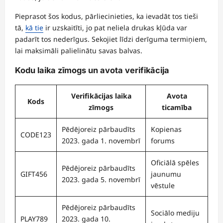
Pieprasot šos kodus, pārliecinieties, ka ievadāt tos tieši
tā,
kā tie
ir uzskaitīti, jo pat neliela drukas kļūda var
padarīt tos nederīgus. Sekojiet līdzi derīguma termiņiem,
lai maksimāli palielinātu savas balvas.
Kodu laika zīmogs un avota verifikācija
Verifikācijas laika
Avota
Kods
zīmogs
ticamība
Pēdējoreiz pārbaudīts
Kopienas
CODE123
2023. gada 1. novembrī
forums
Oficiālā spēles
Pēdējoreiz pārbaudīts
GIFT456
jaunumu
2023. gada 5. novembrī
vēstule
Pēdējoreiz pārbaudīts
Sociālo mediju
PLAY789
2023. gada 10.