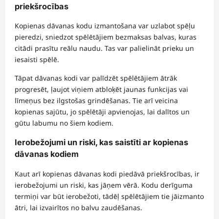
priekšrocības
Kopienas dāvanas kodu izmantošana var uzlabot spēļu
pieredzi, sniedzot spēlētājiem bezmaksas balvas, kuras
citādi prasītu reālu naudu. Tas var palielināt prieku un
iesaisti spēlē.
Tāpat dāvanas kodi var palīdzēt spēlētājiem ātrāk
progresēt, ļaujot viņiem atbloķēt jaunas funkcijas vai
līmeņus bez ilgstošas grindēšanas. Tie arī veicina
kopienas sajūtu, jo spēlētāji apvienojas, lai dalītos un
gūtu labumu no šiem kodiem.
Ierobežojumi un riski, kas saistīti ar kopienas
dāvanas kodiem
Kaut arī kopienas dāvanas kodi piedāvā priekšrocības, ir
ierobežojumi un riski, kas jāņem vērā. Kodu derīguma
termiņi var būt ierobežoti, tādēļ spēlētājiem tie jāizmanto
ātri, lai izvairītos no balvu zaudēšanas.