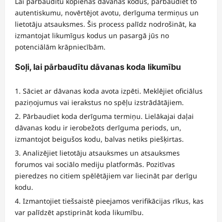
Lai pārbaudītu kopienas dāvanas kodus, pārbaudiet to
autentiskumu, novērtējot avotu, derīguma termiņus un
lietotāju atsauksmes. Šis process palīdz nodrošināt, ka
izmantojat likumīgus kodus un pasargā jūs no
potenciālām krāpniecībām.
Soļi, lai pārbaudītu dāvanas koda likumību
Sāciet ar dāvanas koda avota izpēti. Meklējiet oficiālus
paziņojumus vai ierakstus no spēļu izstrādātājiem.
Pārbaudiet koda derīguma termiņu. Lielākajai daļai
dāvanas kodu ir ierobežots derīguma periods, un,
izmantojot beigušos kodu, balvas netiks piešķirtas.
Analizējiet lietotāju atsauksmes un atsauksmes
forumos vai sociālo mediju platformās. Pozitīvas
pieredzes no citiem spēlētājiem var liecināt par derīgu
kodu.
Izmantojiet tiešsaistē pieejamos verifikācijas rīkus, kas
var palīdzēt apstiprināt koda likumību.