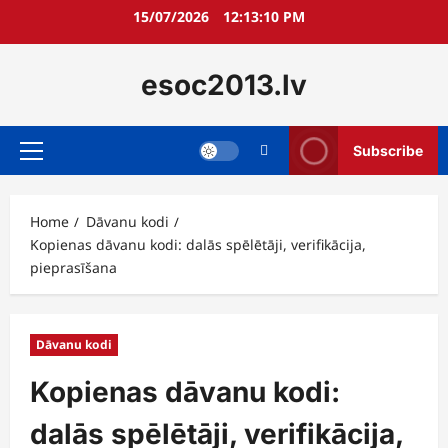
Skip
15/07/2026
12:13:12 PM
to
content
esoc2013.lv
Subscribe
Primary
Menu
Home
Dāvanu kodi
Kopienas dāvanu kodi: dalās spēlētāji, verifikācija,
pieprasīšana
Dāvanu kodi
Kopienas dāvanu kodi:
dalās spēlētāji, verifikācija,