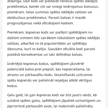
atšķirīga. Daži kodi var piedāvāt nelielus spēles iekšējos
priekšmetus, kamēr citi var sniegt ievērojamus bonusus,
piemēram, lielas summas spēles iekšējās valūtas vai
ekskluzīvus priekšmetus. Parasti balvas ir mazāk
prognozējamas nekā oficiālajiem kodiem.
Piemēram, kopienas kods var piešķirt spēlētājiem no
dažiem simtiem līdz vairākiem tūkstošiem spēles iekšējās
valūtas, atkarībā no tā popularitātes un spēlētāja
dāsnuma, kurš to dalījis. Savukārt oficiālie kodi parasti
piedāvā konsekventas un labi definētas balvas.
Izvērtējot kopienas kodus, spēlētājiem jāizvērtē
potenciālā balva pret piepūli, kas nepieciešama, lai
atrastu un pārbaudītu kodu. Iesaistīšanās uzticamos
spēļu kopienās var palielināt iespējas atklāt vērtīgus
kodus.
Galu galā, lai gan kopienas kodi var būt jautrs veids, kā
uzlabot spēles gaitu, spēlētājiem jāpaliek uzmanīgiem un
jāprioritizē pārbaudīti avoti, lai maksimāli palielinātu