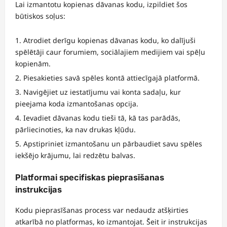
Lai izmantotu kopienas dāvanas kodu, izpildiet šos
būtiskos soļus:
Atrodiet derīgu kopienas dāvanas kodu, ko dalījuši
spēlētāji caur forumiem, sociālajiem medijiem vai spēļu
kopienām.
Piesakieties savā spēles kontā attiecīgajā platformā.
Navigējiet uz iestatījumu vai konta sadaļu, kur
pieejama koda izmantošanas opcija.
Ievadiet dāvanas kodu tieši tā, kā tas parādās,
pārliecinoties, ka nav drukas kļūdu.
Apstipriniet izmantošanu un pārbaudiet savu spēles
iekšējo krājumu, lai redzētu balvas.
Platformai specifiskas pieprasīšanas
instrukcijas
Kodu pieprasīšanas process var nedaudz atšķirties
atkarībā no platformas, ko izmantojat. Šeit ir instrukcijas