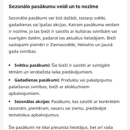
Sezonālo pasākumu veidi un to nozīme
Sezonālie pasākumi var būt dažādi, tostarp svētki,
gadadienas vai īpašas akcijas. Katram pasākuma veidam
ir nozīme, jo tas bieži ir saistīts ar kultūras svinībām vai
svarīgām datēm, padarot tos aktuālus lietotājiem. Bieži
sastopami piemēri ir Ziemassvētki, Helovīns un Jaunā
gada svinības.
Svētku pasākumi:
Šie bieži ir saistīti ar svinīgām
tēmām un ierobežota laika piedāvājumiem.
Gadadienas pasākumi:
Produktu vai pakalpojumu
palaišanas svinības, bieži ar ekskluzīviem
apbalvojumiem.
Sezonālas akcijas:
Pasākumi, kas saistīti ar konkrētām
sezonām, piemēram, vasaru vai ziemu, piedāvājot
tematiskus apbalvojumus.
Šie pasākumi ne tikai piesaista lietotājus, bet arī rada