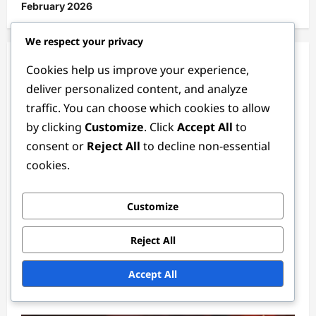
February 2026
We respect your privacy
You May Have Missed
Cookies help us improve your experience,
deliver personalized content, and analyze
traffic. You can choose which cookies to allow
by clicking
Customize
. Click
Accept All
to
consent or
Reject All
to decline non-essential
cookies.
Customize
Papildināšanas bonusi
Reject All
Reklāmas uzlādēšanas bonusi: partnerības,
Accept All
sociālo mediju pasākumi, pieprasīšana
Lila Montgomerija
3 months ago
0