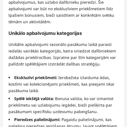
apbalvojumus, kas uzlabo dalībnieku pieredzi. Šie
apbalvojumi var būt no ekskluzīviem priekšmetiem līdz
īpašiem bonusiem, bieži saistītiem ar konkrētām svētku
tēmām un aktivitātēm.
Unikālo apbalvojumu kategorijas
Unikālie apbalvojumi sezonālo pasākumu laikā parasti
iedalās vairākās kategorijās, katra sniedzot dalībniekiem
dažādas priekšrocības. Izpratne par šīm kategorijām var
palīdzēt spēlētājiem izstrādāt dalības stratēģiju.
Ekskluzīvi priekšmeti:
Ierobežota izlaiduma ādas,
kostīmi vai kolekcionējami priekšmeti, kas pieejami tikai
pasākuma laikā.
Spēlē iekšējā valūta:
Bonusa valūta, ko var izmantot
priekšmetu vai uzlabojumu iegādei, bieži piešķirta par
pasākumam specifisku uzdevumu pabeigšanu.
Pieredzes palielinājumi:
Pagaidu palielinājumi, kas
palielina pieredzes iegūšanas ātrumu, ļaujot spēlētājiem