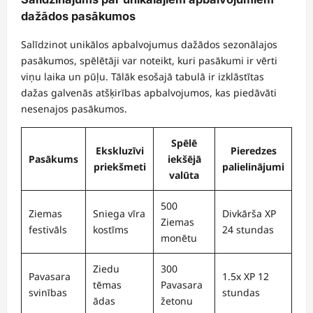
dažādos pasākumos
Salīdzinot unikālos apbalvojumus dažādos sezonālajos
pasākumos, spēlētāji var noteikt, kuri pasākumi ir vērti
viņu laika un pūļu. Tālāk esošajā tabulā ir izklāstītas
dažas galvenās atšķirības apbalvojumos, kas piedāvāti
nesenajos pasākumos.
Spēlē
Ekskluzīvi
Pieredzes
Pasākums
iekšējā
priekšmeti
palielinājumi
valūta
500
Ziemas
Sniega vīra
Divkārša XP
Ziemas
festivāls
kostīms
24 stundas
monētu
Ziedu
300
Pavasara
1.5x XP 12
tēmas
Pavasara
svinības
stundas
ādas
žetonu