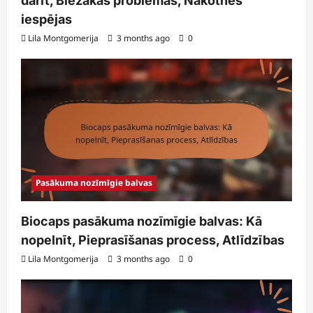
darīt, Biežākās problēmas, Nākotnes
iespējas
Lila Montgomerija
3 months ago
0
Pasākuma nozīmīgie balvas
Biocaps pasākuma nozīmīgie balvas: Kā
nopelnīt, Pieprasīšanas process, Atlīdzības
Lila Montgomerija
3 months ago
0