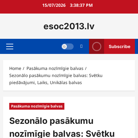
Skip
15/07/2026
3:38:38 PM
to
content
esoc2013.lv
Subscribe
Primary
Menu
Home
Pasākuma nozīmīgie balvas
Sezonālo pasākumu nozīmīgie balvas: Svētku
piedāvājumi, Laiks, Unikālas balvas
Pasākuma nozīmīgie balvas
Sezonālo pasākumu
nozīmīgie balvas: Svētku