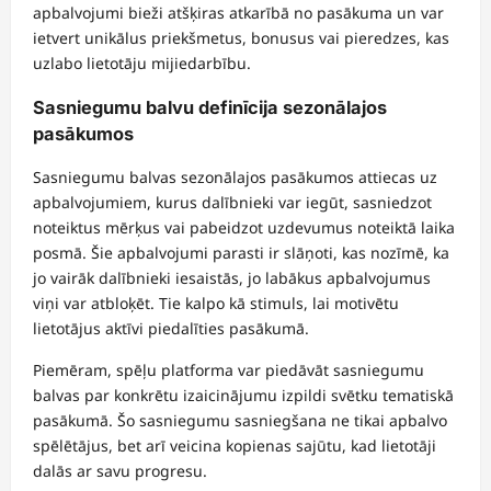
apbalvojumi bieži atšķiras atkarībā no pasākuma un var
ietvert unikālus priekšmetus, bonusus vai pieredzes, kas
uzlabo lietotāju mijiedarbību.
Sasniegumu balvu definīcija sezonālajos
pasākumos
Sasniegumu balvas sezonālajos pasākumos attiecas uz
apbalvojumiem, kurus dalībnieki var iegūt, sasniedzot
noteiktus mērķus vai pabeidzot uzdevumus noteiktā laika
posmā. Šie apbalvojumi parasti ir slāņoti, kas nozīmē, ka
jo vairāk dalībnieki iesaistās, jo labākus apbalvojumus
viņi var atbloķēt. Tie kalpo kā stimuls, lai motivētu
lietotājus aktīvi piedalīties pasākumā.
Piemēram, spēļu platforma var piedāvāt sasniegumu
balvas par konkrētu izaicinājumu izpildi svētku tematiskā
pasākumā. Šo sasniegumu sasniegšana ne tikai apbalvo
spēlētājus, bet arī veicina kopienas sajūtu, kad lietotāji
dalās ar savu progresu.