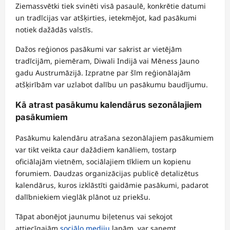
Ziemassvētki tiek svinēti visā pasaulē, konkrētie datumi
un tradīcijas var atšķirties, ietekmējot, kad pasākumi
notiek dažādās valstīs.
Dažos reģionos pasākumi var sakrist ar vietējām
tradīcijām, piemēram, Diwali Indijā vai Mēness Jauno
gadu Austrumāzijā. Izpratne par šīm reģionālajām
atšķirībām var uzlabot dalību un pasākumu baudījumu.
Kā atrast pasākumu kalendārus sezonālajiem
pasākumiem
Pasākumu kalendāru atrašana sezonālajiem pasākumiem
var tikt veikta caur dažādiem kanāliem, tostarp
oficiālajām vietnēm, sociālajiem tīkliem un kopienu
forumiem. Daudzas organizācijas publicē detalizētus
kalendārus, kuros izklāstīti gaidāmie pasākumi, padarot
dalībniekiem vieglāk plānot uz priekšu.
Tāpat abonējot jaunumu biļetenus vai sekojot
attiecīgajām
sociālo mediju
lapām, var saņemt