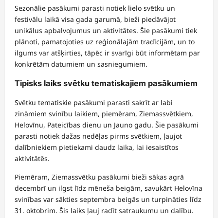
Sezonālie pasākumi parasti notiek lielo svētku un
festivālu laikā visa gada garumā, bieži piedāvājot
unikālus apbalvojumus un aktivitātes. Šie pasākumi tiek
plānoti, pamatojoties uz reģionālajām tradīcijām, un to
ilgums var atšķirties, tāpēc ir svarīgi būt informētam par
konkrētām datumiem un sasniegumiem.
Tipisks laiks svētku tematiskajiem pasākumiem
Svētku tematiskie pasākumi parasti sakrīt ar labi
zināmiem svinību laikiem, piemēram, Ziemassvētkiem,
Helovīnu, Pateicības dienu un Jauno gadu. Šie pasākumi
parasti notiek dažas nedēļas pirms svētkiem, ļaujot
dalībniekiem pietiekami daudz laika, lai iesaistītos
aktivitātēs.
Piemēram, Ziemassvētku pasākumi bieži sākas agrā
decembrī un ilgst līdz mēneša beigām, savukārt Helovīna
svinības var sākties septembra beigās un turpināties līdz
31. oktobrim. Šis laiks ļauj radīt satraukumu un dalību.