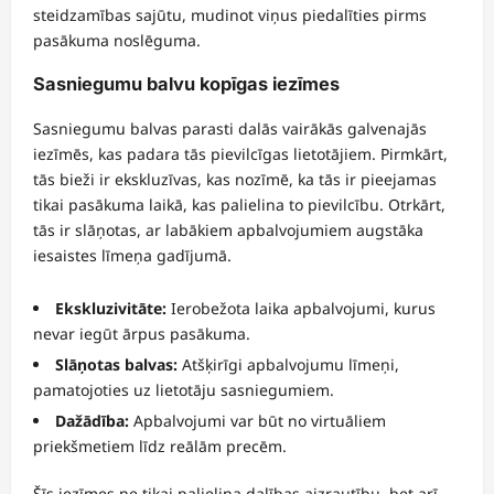
steidzamības sajūtu, mudinot viņus piedalīties pirms
pasākuma noslēguma.
Sasniegumu balvu kopīgas iezīmes
Sasniegumu balvas parasti dalās vairākās galvenajās
iezīmēs, kas padara tās pievilcīgas lietotājiem. Pirmkārt,
tās bieži ir ekskluzīvas, kas nozīmē, ka tās ir pieejamas
tikai pasākuma laikā, kas palielina to pievilcību. Otrkārt,
tās ir slāņotas, ar labākiem apbalvojumiem augstāka
iesaistes līmeņa gadījumā.
Ekskluzivitāte:
Ierobežota laika apbalvojumi, kurus
nevar iegūt ārpus pasākuma.
Slāņotas balvas:
Atšķirīgi apbalvojumu līmeņi,
pamatojoties uz lietotāju sasniegumiem.
Dažādība:
Apbalvojumi var būt no virtuāliem
priekšmetiem līdz reālām precēm.
Šīs iezīmes ne tikai palielina dalības aizrautību, bet arī