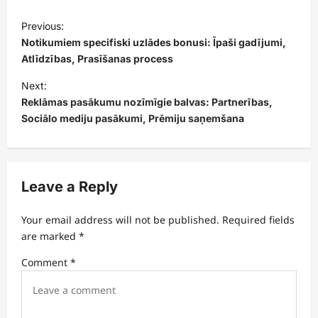
P
Previous:
o
Notikumiem specifiski uzlādes bonusi: Īpaši gadījumi,
s
Atlīdzības, Prasīšanas process
t
Next:
Reklāmas pasākumu nozīmīgie balvas: Partnerības,
n
Sociālo mediju pasākumi, Prēmiju saņemšana
a
v
i
Leave a Reply
g
a
Your email address will not be published.
Required fields
t
are marked
*
i
Comment
*
o
n