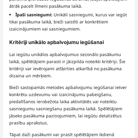
ātrāk pacelt līmeni pasākuma laikā.
Īpaši sasniegumi:
Unikāli sasniegumi, kurus var iegūt
tikai pasākuma laikā, bieži saistīti ar konkrētiem
izaicinājumiem vai sasniegumiem.
Kritēriji unikālo apbalvojumu iegūšanai
Lai iegūtu unikālos apbalvojumus sezonālo pasākumu
laikā, spēlētājiem parasti ir jāizpilda noteikti kritēriji. Šie
kritēriji var ievērojami atšķirties atkarībā no pasākuma
dizaina un mērķiem.
Bieži sastopamās metodes apbalvojumu iegūšanai ietver
konkrētu uzdevumu vai izaicinājumu pabeigšanu,
piedalīšanos ierobežota laika aktivitātēs vai noteiktu
sasniegumu sasniegšanu pasākuma laikā. Spēlētājiem
jāseko pasākuma paziņojumiem, lai iegūtu detalizētus
prasību aprakstus.
Tāpat daži pasākumi var prasīt spēlētājiem ikdienā