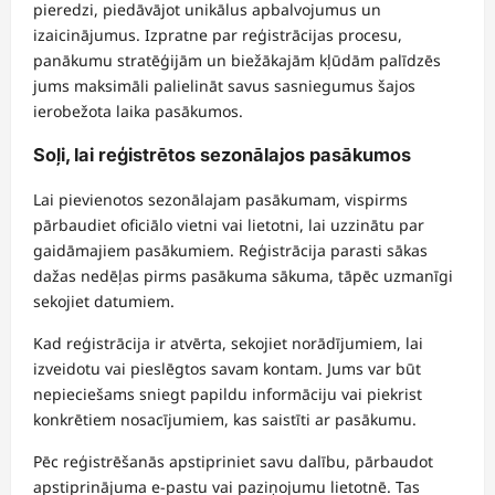
pieredzi, piedāvājot unikālus apbalvojumus un
izaicinājumus. Izpratne par reģistrācijas procesu,
panākumu stratēģijām un biežākajām kļūdām palīdzēs
jums maksimāli palielināt savus sasniegumus šajos
ierobežota laika pasākumos.
Soļi, lai reģistrētos sezonālajos pasākumos
Lai pievienotos sezonālajam pasākumam, vispirms
pārbaudiet oficiālo vietni vai lietotni, lai uzzinātu par
gaidāmajiem pasākumiem. Reģistrācija parasti sākas
dažas nedēļas pirms pasākuma sākuma, tāpēc uzmanīgi
sekojiet datumiem.
Kad reģistrācija ir atvērta, sekojiet norādījumiem, lai
izveidotu vai pieslēgtos savam kontam. Jums var būt
nepieciešams sniegt papildu informāciju vai piekrist
konkrētiem nosacījumiem, kas saistīti ar pasākumu.
Pēc reģistrēšanās apstipriniet savu dalību, pārbaudot
apstiprinājuma e-pastu vai paziņojumu lietotnē. Tas