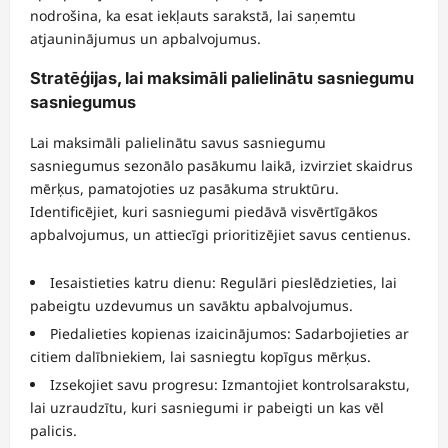
nodrošina, ka esat iekļauts sarakstā, lai saņemtu
atjauninājumus un apbalvojumus.
Stratēģijas, lai maksimāli palielinātu sasniegumu
sasniegumus
Lai maksimāli palielinātu savus sasniegumu
sasniegumus sezonālo pasākumu laikā, izvirziet skaidrus
mērķus, pamatojoties uz pasākuma struktūru.
Identificējiet, kuri sasniegumi piedāvā visvērtīgākos
apbalvojumus, un attiecīgi prioritizējiet savus centienus.
Iesaistieties katru dienu: Regulāri pieslēdzieties, lai
pabeigtu uzdevumus un savāktu apbalvojumus.
Piedalieties kopienas izaicinājumos: Sadarbojieties ar
citiem dalībniekiem, lai sasniegtu kopīgus mērķus.
Izsekojiet savu progresu: Izmantojiet kontrolsarakstu,
lai uzraudzītu, kuri sasniegumi ir pabeigti un kas vēl
palicis.