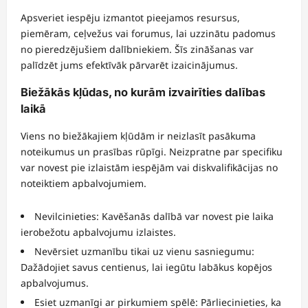
Apsveriet iespēju izmantot pieejamos resursus,
piemēram, ceļvežus vai forumus, lai uzzinātu padomus
no pieredzējušiem dalībniekiem. Šīs zināšanas var
palīdzēt jums efektīvāk pārvarēt izaicinājumus.
Biežākās kļūdas, no kurām izvairīties dalības
laikā
Viens no biežākajiem kļūdām ir neizlasīt pasākuma
noteikumus un prasības rūpīgi. Neizpratne par specifiku
var novest pie izlaistām iespējām vai diskvalifikācijas no
noteiktiem apbalvojumiem.
Nevilcinieties: Kavēšanās dalībā var novest pie laika
ierobežotu apbalvojumu izlaistes.
Nevērsiet uzmanību tikai uz vienu sasniegumu:
Dažādojiet savus centienus, lai iegūtu labākus kopējos
apbalvojumus.
Esiet uzmanīgi ar pirkumiem spēlē: Pārliecinieties, ka