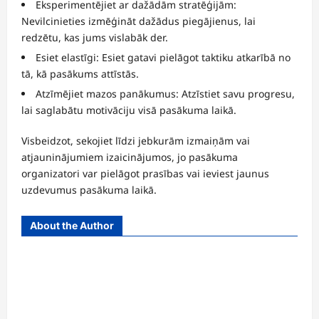
Eksperimentējiet ar dažādām stratēģijām:
Nevilcinieties izmēģināt dažādus piegājienus, lai
redzētu, kas jums vislabāk der.
Esiet elastīgi: Esiet gatavi pielāgot taktiku atkarībā no
tā, kā pasākums attīstās.
Atzīmējiet mazos panākumus: Atzīstiet savu progresu,
lai saglabātu motivāciju visā pasākuma laikā.
Visbeidzot, sekojiet līdzi jebkurām izmaiņām vai
atjauninājumiem izaicinājumos, jo pasākuma
organizatori var pielāgot prasības vai ieviest jaunus
uzdevumus pasākuma laikā.
About the Author