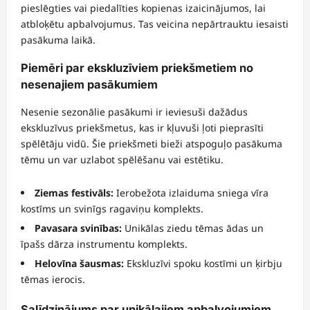
pieslēgties vai piedalīties kopienas izaicinājumos, lai
atbloķētu apbalvojumus. Tas veicina nepārtrauktu iesaisti
pasākuma laikā.
Piemēri par ekskluzīviem priekšmetiem no
nesenajiem pasākumiem
Nesenie sezonālie pasākumi ir ieviesuši dažādus
ekskluzīvus priekšmetus, kas ir kļuvuši ļoti pieprasīti
spēlētāju vidū. Šie priekšmeti bieži atspoguļo pasākuma
tēmu un var uzlabot spēlēšanu vai estētiku.
Ziemas festivāls:
Ierobežota izlaiduma sniega vīra
kostīms un svinīgs ragaviņu komplekts.
Pavasara svinības:
Unikālas ziedu tēmas ādas un
īpašs dārza instrumentu komplekts.
Helovīna šausmas:
Ekskluzīvi spoku kostīmi un ķirbju
tēmas ierocis.
Salīdzinājums par unikālajiem apbalvojumiem