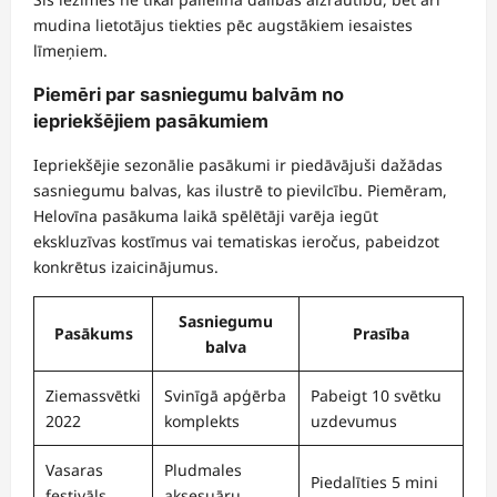
mudina lietotājus tiekties pēc augstākiem iesaistes
līmeņiem.
Piemēri par sasniegumu balvām no
iepriekšējiem pasākumiem
Iepriekšējie sezonālie pasākumi ir piedāvājuši dažādas
sasniegumu balvas, kas ilustrē to pievilcību. Piemēram,
Helovīna pasākuma laikā spēlētāji varēja iegūt
ekskluzīvas kostīmus vai tematiskas ieročus, pabeidzot
konkrētus izaicinājumus.
Sasniegumu
Pasākums
Prasība
balva
Ziemassvētki
Svinīgā apģērba
Pabeigt 10 svētku
2022
komplekts
uzdevumus
Vasaras
Pludmales
Piedalīties 5 mini
festivāls
aksesuāru