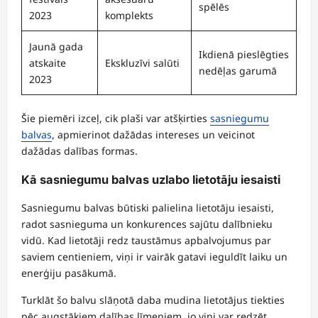
spēlēs
2023
komplekts
Jaunā gada
Ikdienā pieslēgties
atskaite
Ekskluzīvi salūti
nedēļas garumā
2023
Šie piemēri izceļ, cik plaši var atšķirties
sasniegumu
balvas
, apmierinot dažādas intereses un veicinot
dažādas dalības formas.
Kā sasniegumu balvas uzlabo lietotāju iesaisti
Sasniegumu balvas būtiski palielina lietotāju iesaisti,
radot sasnieguma un konkurences sajūtu dalībnieku
vidū. Kad lietotāji redz taustāmus apbalvojumus par
saviem centieniem, viņi ir vairāk gatavi ieguldīt laiku un
enerģiju pasākumā.
Turklāt šo balvu slāņotā daba mudina lietotājus tiekties
pēc augstākiem dalības līmeņiem, jo viņi var redzēt