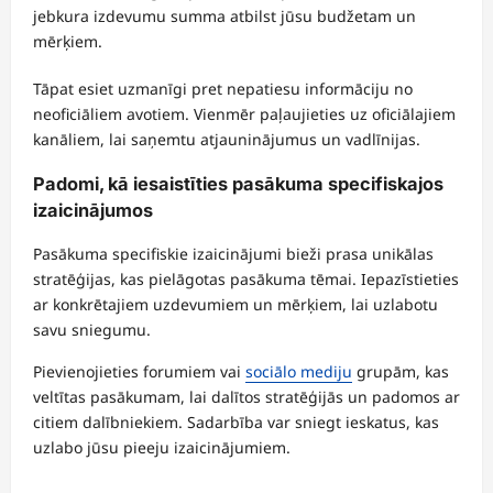
jebkura izdevumu summa atbilst jūsu budžetam un
mērķiem.
Tāpat esiet uzmanīgi pret nepatiesu informāciju no
neoficiāliem avotiem. Vienmēr paļaujieties uz oficiālajiem
kanāliem, lai saņemtu atjauninājumus un vadlīnijas.
Padomi, kā iesaistīties pasākuma specifiskajos
izaicinājumos
Pasākuma specifiskie izaicinājumi bieži prasa unikālas
stratēģijas, kas pielāgotas pasākuma tēmai. Iepazīstieties
ar konkrētajiem uzdevumiem un mērķiem, lai uzlabotu
savu sniegumu.
Pievienojieties forumiem vai
sociālo mediju
grupām, kas
veltītas pasākumam, lai dalītos stratēģijās un padomos ar
citiem dalībniekiem. Sadarbība var sniegt ieskatus, kas
uzlabo jūsu pieeju izaicinājumiem.